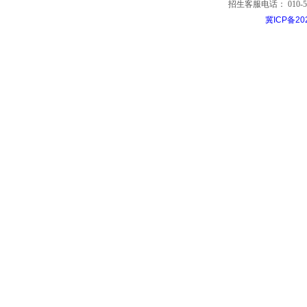
招生客服电话： 010-53799
冀ICP备20
中国经济贸易大