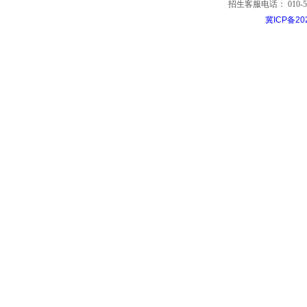
招生客服电话： 010-53799
冀ICP备20
中国经济贸易大